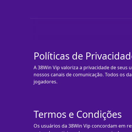
Políticas de Privacida
A 38Win Vip valoriza a privacidade de seus
nossos canais de comunicação. Todos os dad
jogadores.
Termos e Condições
Os usuários da 38Win Vip concordam em resp