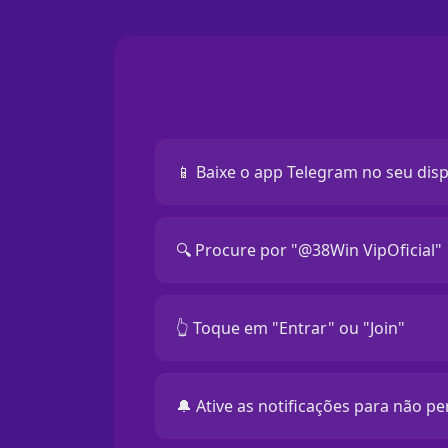
📱 Baixe o app Telegram no seu disp
🔍 Procure por "@38Win VipOficial"
👆 Toque em "Entrar" ou "Join"
🔔 Ative as notificações para não p