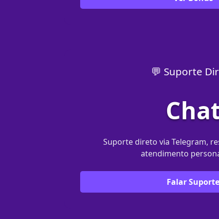
💬 Suporte Di
Cha
Suporte direto via Telegram, r
atendimento persona
Falar Suport