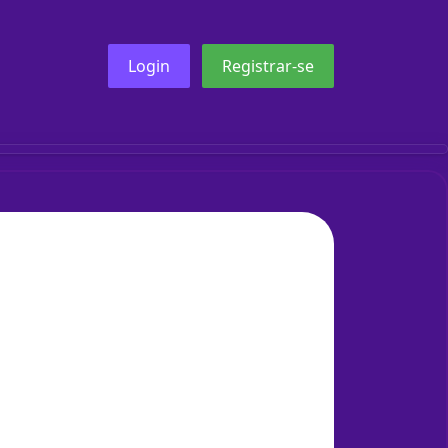
Login
Registrar-se