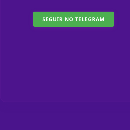
SEGUIR NO TELEGRAM