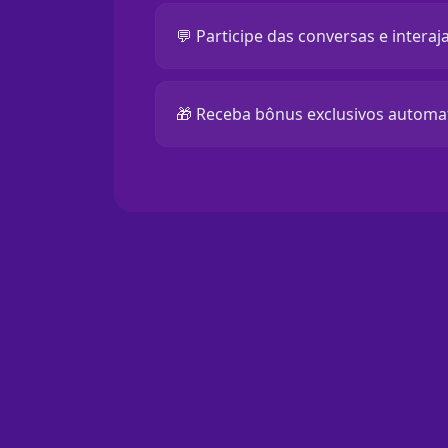
💬 Participe das conversas e interaj
🎁 Receba bônus exclusivos autom