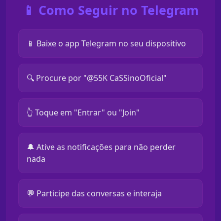
📱 Como Seguir no Telegram
📱 Baixe o app Telegram no seu dispositivo
🔍 Procure por "@55K CaSSinoOficial"
👆 Toque em "Entrar" ou "Join"
🔔 Ative as notificações para não perder
nada
💬 Participe das conversas e interaja