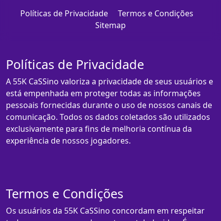
Políticas de Privacidade
Termos e Condições
Sitemap
Políticas de Privacidade
A 55K CaSSino valoriza a privacidade de seus usuários e
está empenhada em proteger todas as informações
pessoais fornecidas durante o uso de nossos canais de
comunicação. Todos os dados coletados são utilizados
exclusivamente para fins de melhoria contínua da
experiência de nossos jogadores.
Termos e Condições
Os usuários da 55K CaSSino concordam em respeitar