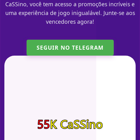
CaSSino, você tem acesso a promoções incríveis e
uma experiência de jogo inigualável. Junte-se aos
vencedores agora!
SEGUIR NO TELEGRAM