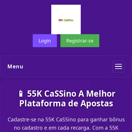
Login
Registrar-se
Menu
📱 55K CaSSino A Melhor
Plataforma de Apostas
Cadastre-se na 55K CaSSino para ganhar bônus
no cadastro e em cada recarga. Com a 55K