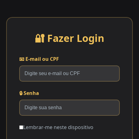
🔐 Fazer Login
📧 E-mail ou CPF
🔒 Senha
Lembrar-me neste dispositivo