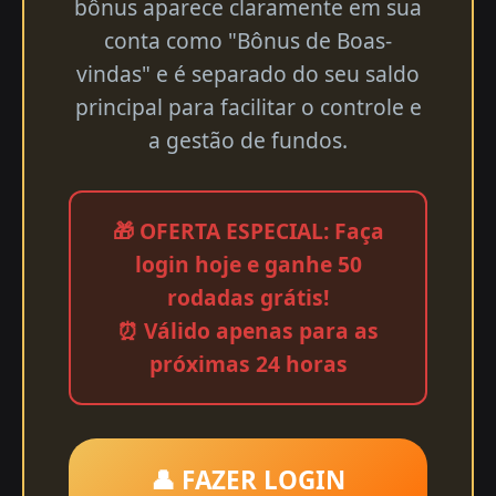
bônus aparece claramente em sua
conta como "Bônus de Boas-
vindas" e é separado do seu saldo
principal para facilitar o controle e
a gestão de fundos.
🎁 OFERTA ESPECIAL: Faça
login hoje e ganhe 50
rodadas grátis!
⏰ Válido apenas para as
próximas 24 horas
👤 FAZER LOGIN