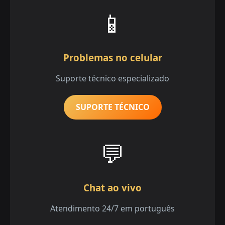
📱
Problemas no celular
Suporte técnico especializado
SUPORTE TÉCNICO
💬
Chat ao vivo
Atendimento 24/7 em português