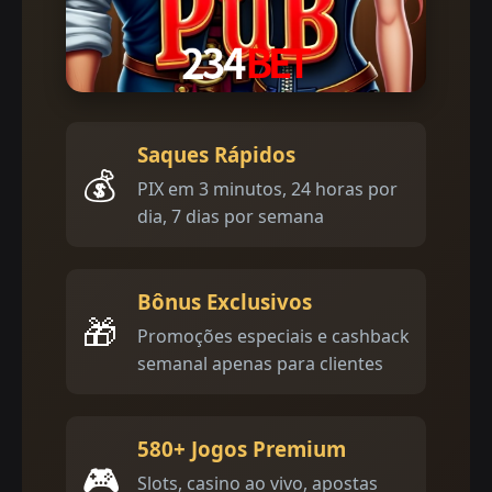
Saques Rápidos
💰
PIX em 3 minutos, 24 horas por
dia, 7 dias por semana
Bônus Exclusivos
🎁
Promoções especiais e cashback
semanal apenas para clientes
580+ Jogos Premium
🎮
Slots, casino ao vivo, apostas