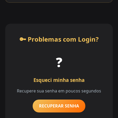
🔑 Problemas com Login?
❓
Esqueci minha senha
Recupere sua senha em poucos segundos
RECUPERAR SENHA