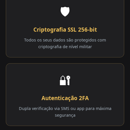
🛡️
Criptografia SSL 256-bit
Todos os seus dados são protegidos com
criptografia de nível militar
🔐
Autenticação 2FA
Dupla verificação via SMS ou app para máxima
segurança