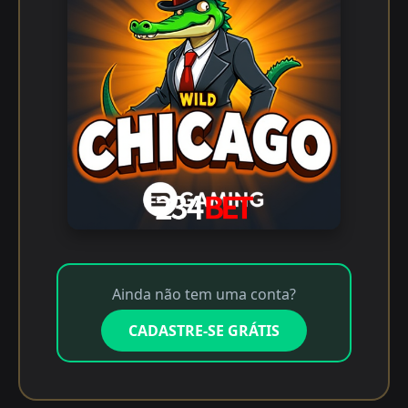
Ainda não tem uma conta?
CADASTRE-SE GRÁTIS